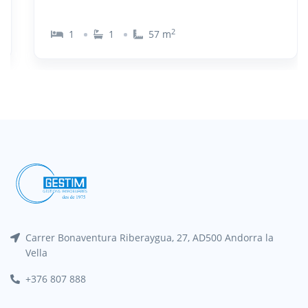
2
1
1
57
m
Carrer Bonaventura Riberaygua, 27, AD500 Andorra la
Vella
+376 807 888