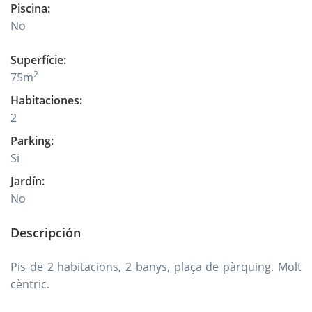
Piscina
:
No
Superfície
:
2
75
m
Habitaciones
:
2
Parking
:
Si
Jardín
:
No
Descripción
Pis de 2 habitacions, 2 banys, plaça de pàrquing. Molt
cèntric.