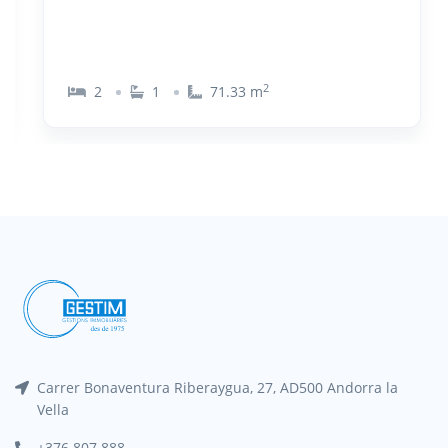
2
2
1
71.33
m
Carrer Bonaventura Riberaygua, 27, AD500 Andorra la
Vella
+376 807 888