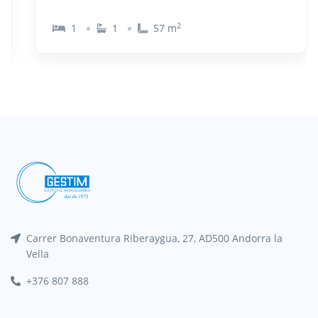
2
1
1
57
m
Carrer Bonaventura Riberaygua, 27, AD500 Andorra la
Vella
+376 807 888