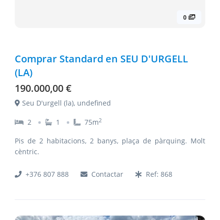
0
Comprar Standard en SEU D'URGELL
(LA)
190.000,00 €
Seu D'urgell (la), undefined
2
2
1
75
m
Pis de 2 habitacions, 2 banys, plaça de pàrquing. Molt
cèntric.
+376 807 888
Contactar
Ref:
868