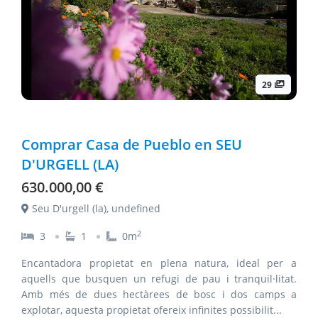
29
Comprar Casa de Pueblo en SEU
D'URGELL (LA)
630.000,00 €
Seu D'urgell (la), undefined
2
3
1
0
m
Encantadora propietat en plena natura, ideal per a
aquells que busquen un refugi de pau i tranquil·litat.
Amb més de dues hectàrees de bosc i dos camps a
explotar, aquesta propietat ofereix infinites possibilit
...