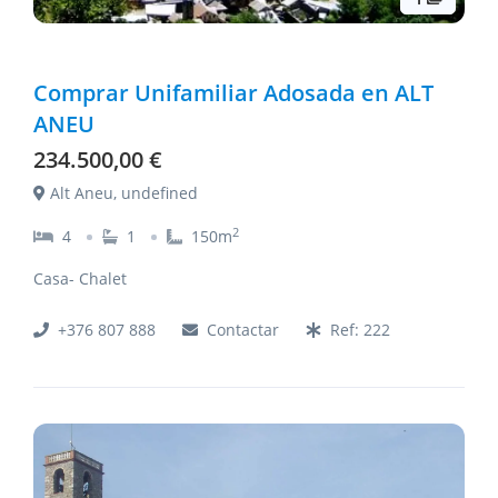
Comprar Unifamiliar Adosada en ALT
ANEU
234.500,00 €
Alt Aneu, undefined
2
4
1
150
m
Casa- Chalet
+376 807 888
Contactar
Ref:
222