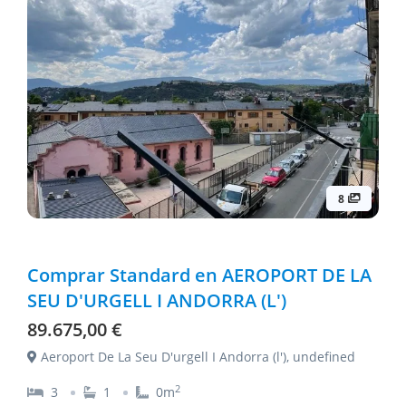
8
Comprar Standard en AEROPORT DE LA
SEU D'URGELL I ANDORRA (L')
89.675,00 €
Aeroport De La Seu D'urgell I Andorra (l'), undefined
2
3
1
0
m