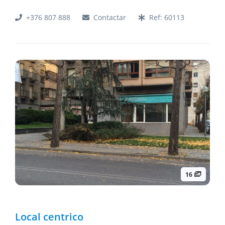
+376 807 888
Contactar
Ref:
60113
16
Local centrico