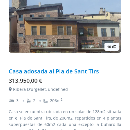
10
Casa adosada al Pla de Sant Tirs
313.950,00 €
Ribera D'urgellet, undefined
2
3
2
206
m
Casa se encuentra ubicada en un solar de 128m2 situada
en el Pla de Sant Tirs, de 206m2, repartidos en 4 plantas
superpuestas de 60m2 cada una excepto la buhardilla