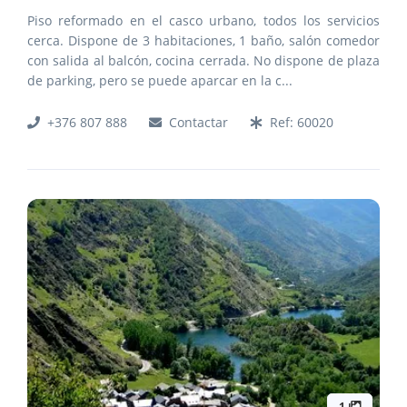
Piso reformado en el casco urbano, todos los servicios
cerca. Dispone de 3 habitaciones, 1 baño, salón comedor
con salida al balcón, cocina cerrada. No dispone de plaza
de parking, pero se puede aparcar en la c
...
+376 807 888
Contactar
Ref:
60020
1