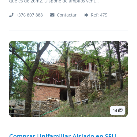
que es de 26m2. Dispone de amplios vent
...
+376 807 888
Contactar
Ref:
475
14
Comprar Unifamiliar Aislado en SEU