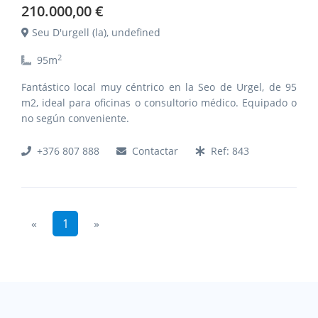
210.000,00 €
Seu D'urgell (la), undefined
2
95
m
Fantástico local muy céntrico en la Seo de Urgel, de 95
m2, ideal para oficinas o consultorio médico. Equipado o
no según conveniente.
+376 807 888
Contactar
Ref:
843
Previous
Next
«
1
»